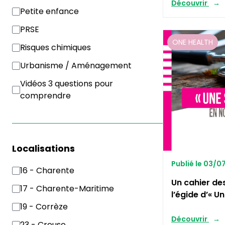
Découvrir
Petite enfance
PRSE
ONE HEALTH
Risques chimiques
Urbanisme / Aménagement
Vidéos 3 questions pour
comprendre
Localisations
Publié le 03/
16 - Charente
Un cahier de
17 - Charente-Maritime
l’égide d’« U
19 - Corrèze
Découvrir
23 - Creuse