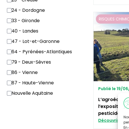
24 - Dordogne
RISQUES CHIMI
33 - Gironde
40 - Landes
47 - Lot-et-Garonne
64 - Pyrénées-Atlantiques
79 - Deux-Sèvres
86 - Vienne
87 - Haute-Vienne
Publié le 19/0
Nouvelle Aquitaine
L’agroécolog
l’exposition 
pesticides
Nou
Découvrir
per
En 