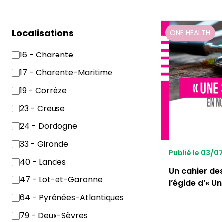
Localisations
ONE HEALTH
16 - Charente
17 - Charente-Maritime
19 - Corrèze
23 - Creuse
24 - Dordogne
33 - Gironde
Publié le 03/
40 - Landes
Un cahier de
47 - Lot-et-Garonne
l’égide d’« U
64 - Pyrénées-Atlantiques
79 - Deux-Sèvres