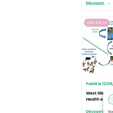
Découvrir
ONE HEALTH
Publié le 12/0
West Nile : 
Health en ac
Découvrir
Nou