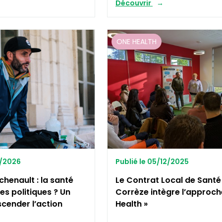
Découvrir
ONE HEALTH
1/2026
Publié le 05/12/2025
henault : la santé
Le Contrat Local de Santé
es politiques ? Un
Corrèze intègre l’approch
scender l’action
Health »