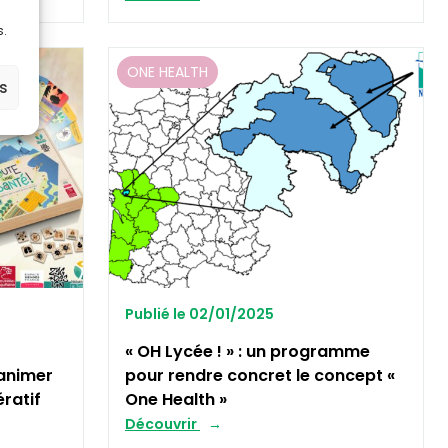
s.
ONE HEALTH
es
Publié le 02/01/2025
« OH Lycée ! » : un programme
animer
pour rendre concret le concept «
ratif
One Health »
Découvrir