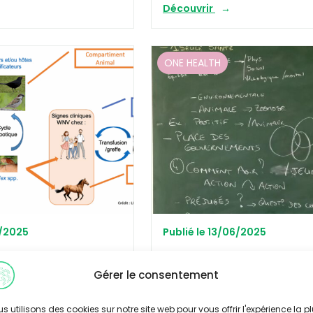
Découvrir
ONE HEALTH
9/2025
Publié le 13/06/2025
une démarche One
Expo : Comment des lycé
tion
s’emparent du concept «
Gérer le consentement
Health » ?
Découvrir
s utilisons des cookies sur notre site web pour vous offrir l'expérience la p