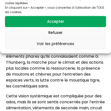
visites répétées.
En cliquant sur « Accepter », vous consentez à l'utilisation de TOUS
Quel est le bilan des 4 premiers
les cookies.
ateliers ?
Accepter
Les jeunes avaient des bribes d’informations qu’ils
Refuser
ont pu remettre en ordre. L’interdépendance des
Voir les préférences
santés a dans l’ensemble parfaitement été
comprise. Ils ont souhaité intégrer dans l’expo des
éléments phares qu’ils connaissaient comme G.
Thunberg, la marche pour le climat et des actions
plus locales comme la ressourcerie, la présence
de moutons et chèvres pour l’entretien des
espaces verts, la lutte contre le moustique tigre,
les cosmétiques sains.
Cette vision systémique est compliquée pour des
ados, mais ils se sont sentis concernés par l’entrée
alimentation, vêtements de seconde main, circuit