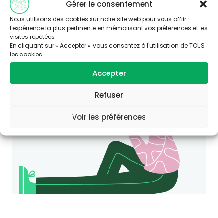
Gérer le consentement
Nous utilisons des cookies sur notre site web pour vous offrir
l'expérience la plus pertinente en mémorisant vos préférences et les
Vous souhaitez en savoir plus sur
visites répétées.
cette thématique ?
En cliquant sur « Accepter », vous consentez à l'utilisation de TOUS
les cookies.
Consultez le site Agir-ese.org, des ressources
pour agir en Éducation et promotion de la
Accepter
Santé-Environnement.
agir-ese.org
Refuser
Voir les préférences