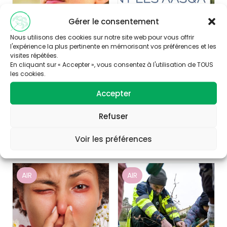
Gérer le consentement
Nous utilisons des cookies sur notre site web pour vous offrir
l'expérience la plus pertinente en mémorisant vos préférences et les
visites répétées.
Publié le 12/06/2026
Publié le 05/06/2026
En cliquant sur « Accepter », vous consentez à l'utilisation de TOUS
les cookies.
Pesticides dans
Les AASQA
l’air : une nouvelle
désignées pour
Accepter
carte interactive
coordonner la
surveillance des
Refuser
pollens
Voir les préférences
Découvrir
Découvrir
AIR
AIR