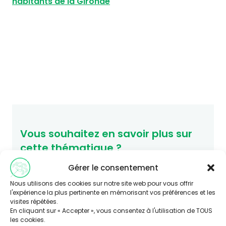
habitants de la Gironde
Vous souhaitez en savoir plus sur
cette thématique ?
Consultez le site Agir-ese.org, des ressources
Gérer le consentement
pour agir en Éducation et promotion de la
Nous utilisons des cookies sur notre site web pour vous offrir
Santé-Environnement.
l'expérience la plus pertinente en mémorisant vos préférences et les
agir-ese.org
visites répétées.
En cliquant sur « Accepter », vous consentez à l'utilisation de TOUS
les cookies.