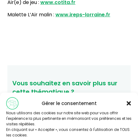
Air(e) de jeu :
www.cotita.fr
Malette L’Air malin :
www.ireps-lorraine.fr
Vous souhaitez en savoir plus sur
cette thématique ?
Consultez le site Agir-ese.org, des ressources
Gérer le consentement
pour agir en Éducation et promotion de la
Nous utilisons des cookies sur notre site web pour vous offrir
Santé-Environnement.
l'expérience la plus pertinente en mémorisant vos préférences et les
agir-ese.org
visites répétées.
En cliquant sur « Accepter », vous consentez à l'utilisation de TOUS
les cookies.