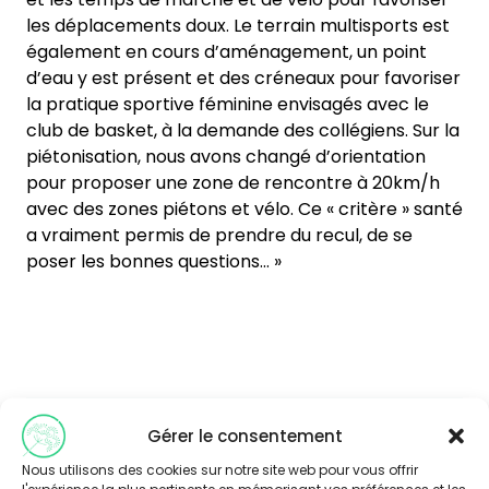
les déplacements doux. Le terrain multisports est
également en cours d’aménagement, un point
d’eau y est présent et des créneaux pour favoriser
la pratique sportive féminine envisagés avec le
club de basket, à la demande des collégiens. Sur la
piétonisation, nous avons changé d’orientation
pour proposer une zone de rencontre à 20km/h
avec des zones piétons et vélo. Ce « critère » santé
a vraiment permis de prendre du recul, de se
poser les bonnes questions… »
Gérer le consentement
Vous souhaitez en savoir plus sur
Nous utilisons des cookies sur notre site web pour vous offrir
l'expérience la plus pertinente en mémorisant vos préférences et les