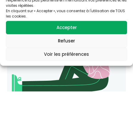
cette thématique ?
visites répétées.
Consultez le site Agir-ese.org, des ressources
En cliquant sur « Accepter », vous consentez à l'utilisation de TOUS
pour agir en Éducation et promotion de la
les cookies.
Santé-Environnement.
Accepter
agir-ese.org
Refuser
Voir les préférences