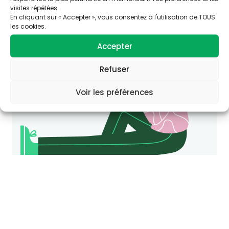
visites répétées.
Consultez le site Agir-ese.org, des ressources
En cliquant sur « Accepter », vous consentez à l'utilisation de TOUS
pour agir en Éducation et promotion de la
les cookies.
Santé-Environnement.
Accepter
agir-ese.org
Refuser
Voir les préférences