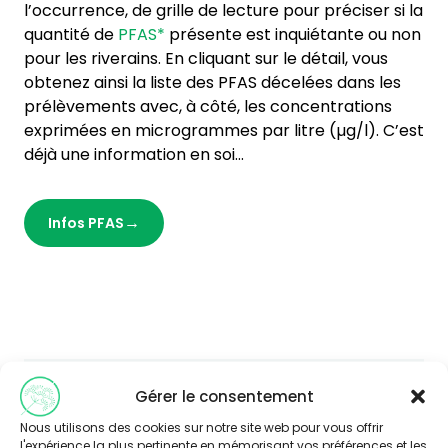
l’occurrence, de grille de lecture pour préciser si la
quantité de
PFAS*
présente est inquiétante ou non
pour les riverains. En cliquant sur le détail, vous
obtenez ainsi la liste des PFAS décelées dans les
prélèvements avec, à côté, les concentrations
exprimées en microgrammes par litre (µg/l). C’est
déjà une information en soi…
Infos PFAS
Gérer le consentement
Vous souhaitez en savoir plus sur
Nous utilisons des cookies sur notre site web pour vous offrir
cette thématique ?
l'expérience la plus pertinente en mémorisant vos préférences et les