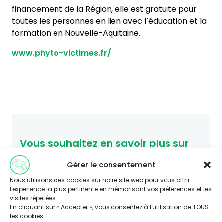
financement de la Région, elle est gratuite pour
toutes les personnes en lien avec l’éducation et la
formation en Nouvelle-Aquitaine.
www.phyto-victimes.fr/
Vous souhaitez en savoir plus sur
cette thématique ?
Gérer le consentement
Consultez le site Agir-ese.org, des ressources
Nous utilisons des cookies sur notre site web pour vous offrir
pour agir en Éducation et promotion de la
l'expérience la plus pertinente en mémorisant vos préférences et les
Santé-Environnement.
visites répétées.
agir-ese.org
En cliquant sur « Accepter », vous consentez à l'utilisation de TOUS
les cookies.