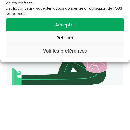
Consultez le site Agir-ese.org, des ressources
visites répétées.
En cliquant sur « Accepter », vous consentez à l'utilisation de TOUS
pour agir en Éducation et promotion de la
les cookies.
Santé-Environnement.
Accepter
agir-ese.org
Refuser
Voir les préférences