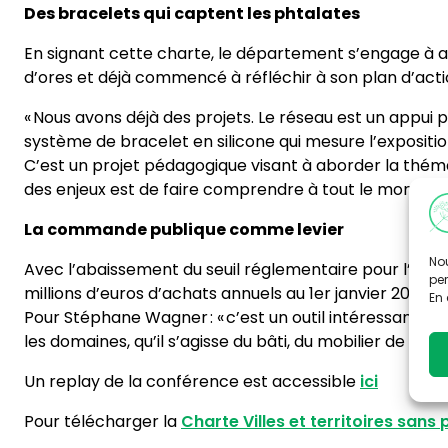
Des bracelets qui captent les phtalates
En signant cette charte, le département s’engage à amp
d’ores et déjà commencé à réfléchir à son plan d’acti
« Nous avons déjà des projets. Le réseau est un appui p
système de bracelet en silicone qui mesure l’expositio
C’est un projet pédagogique visant à aborder la thémat
des enjeux est de faire comprendre à tout le monde l’
La commande publique comme levier
Nou
Avec l’abaissement du seuil réglementaire pour l’a
per
millions d’euros d’achats annuels au 1
er
janvier 2023, 
En 
Pour Stéphane Wagner : « c’est un outil intéressant q
les domaines, qu’il s’agisse du bâti, du mobilier de bur
Un replay de la conférence est accessible
ici
Pour télécharger la
Charte Villes et territoires san