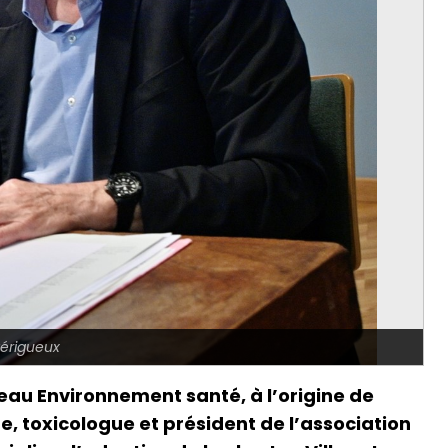
Périgueux
eau Environnement santé, à l’origine de
ste, toxicologue et président de l’association