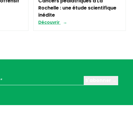
noffensif
Cancers pédiatriques à La
Rochelle : une étude scientifique
inédite
Découvrir