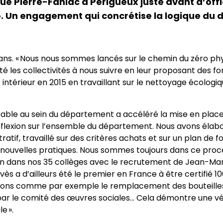
Pierre-Fanlac à Périgueux juste avant d’officia
 ». Un engagement qui concrétise la logique du
0 ans. « Nous nous sommes lancés sur le chemin du zéro p
ité les collectivités à nous suivre en leur proposant des f
 intérieur en 2015 en travaillant sur le nettoyage écolog
le au sein du département a accéléré la mise en place d’
réflexion sur l’ensemble du département. Nous avons élab
tratif, travaillé sur des critères achats et sur un plan d
nouvelles pratiques. Nous sommes toujours dans ce proce
aison dans nos 35 collèges avec le recrutement de Jean-Ma
elvès a d’ailleurs été le premier en France à être certifié 
ions comme par exemple le remplacement des bouteilles 
par le comité des œuvres sociales… Cela démontre une v
e ».