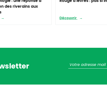
logie : une réponse à
Rouge à lèvres : pas si i
ion des riverains aux
es
Découvrir
wsletter