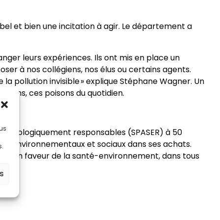
bel et bien une incitation à agir. Le département a
anger leurs expériences. Ils ont mis en place un
ser à nos collégiens, nos élus ou certains agents.
 la pollution invisible » explique Stéphane Wagner. Un
niens, ces poisons du quotidien.
lus
 et écologiquement responsables (SPASER) à 50
ères environnementaux et sociaux dans ses achats.
s.
tions en faveur de la santé-environnement, dans tous
es