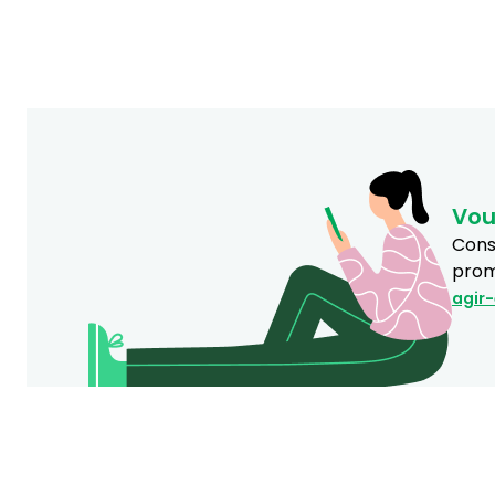
Vou
Consu
prom
agir