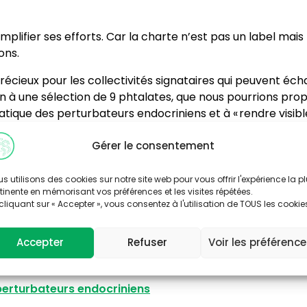
lifier ses efforts. Car la charte n’est pas un label mais 
ons.
récieux pour les collectivités signataires qui peuvent éch
n à une sélection de 9 phtalates, que nous pourrions propo
ique des perturbateurs endocriniens et à « rendre visible
importance de cette exposition aux perturbateurs endocri
Gérer le consentement
s utilisons des cookies sur notre site web pour vous offrir l'expérience la p
doption de schémas de promotion des achats socialement
tinente en mémorisant vos préférences et les visites répétées.
le département de la Dordogne va devoir établir des crit
cliquant sur « Accepter », vous consentez à l'utilisation de TOUS les cookie
ui va nous permettre d’avancer pour intégrer des disposi
eau… »
Accepter
Refuser
Voir les préférenc
s perturbateurs endocriniens