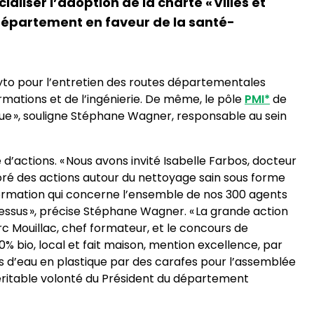
liser l’adoption de la charte « Villes et
 département en faveur de la santé-
hyto pour l’entretien des routes départementales
ormations et de l’ingénierie. De même, le pôle
PMI*
de
ique », souligne Stéphane Wagner, responsable au sein
actions. « Nous avons invité Isabelle Farbos, docteur
oré des actions autour du nettoyage sain sous forme
e formation qui concerne l’ensemble de nos 300 agents
ssus », précise Stéphane Wagner. « La grande action
rc Mouillac, chef formateur, et le concours de
100% bio, local et fait maison, mention excellence, par
d’eau en plastique par des carafes pour l’assemblée
éritable volonté du Président du département