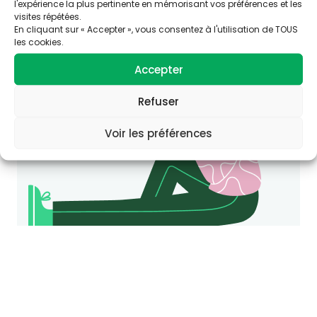
l'expérience la plus pertinente en mémorisant vos préférences et les
cette thématique ?
visites répétées.
Consultez le site Agir-ese.org, des ressources
En cliquant sur « Accepter », vous consentez à l'utilisation de TOUS
les cookies.
pour agir en Éducation et promotion de la
Santé-Environnement.
Accepter
agir-ese.org
Refuser
Voir les préférences