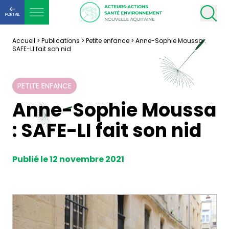
PORTAIL
Accueil
>
Publications
>
Petite enfance
>
Anne-Sophie Moussa :
SAFE-LI fait son nid
PETITE ENFANCE
Anne-Sophie Moussa
: SAFE-LI fait son nid
Publié le 12 novembre 2021