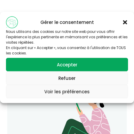
Gérer le consentement
Nous utilisons des cookies sur notre site web pour vous offrir
l'expérience la plus pertinente en mémorisant vos préférences et les
visites répétées.
En cliquant sur « Accepter », vous consentez à l'utilisation de TOUS
Vous souhaitez en savoir plus sur
les cookies.
cette thématique ?
Accepter
Consultez le site Agir-ese.org, des ressources
pour agir en Éducation et promotion de la
Refuser
Santé-Environnement.
agir-ese.org
Voir les préférences