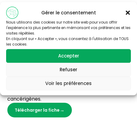
La fiche saniscore est un document à destination
Gérer le consentement
des fournisseurs de produits de protection solaire
afin qu’ils auto-évaluent les produits proposés. Les
Nous utilisons des cookies sur notre site web pour vous offrir
produits de leur catalogue doivent répondre à un
l'expérience la plus pertinente en mémorisant vos préférences et les
visites répétées.
maximum des 10 critères présentés. L’ensemble
En cliquant sur « Accepter », vous consentez à l'utilisation de TOUS
des critères ainsi évalués donnera une note sur 10
les cookies.
aux produits.
Accepter
Dans cette fiche, plus technique, sont détaillés les
molécules indésirables comme les filtres UV
Refuser
chimiques issus de la pétrochimie qui contiennent
Voir les préférences
des ingrédients toxiques, des perturbateurs
endocriniens, des allergènes et des substances
cancérigènes.
Télécharger la fiche