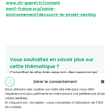
www.ch-gueret.fr/content
wecf-france.org/sante-
environnement/decouvrir-le-projet-nesting
Vous souhaitez en savoir plus sur
cette thématique ?
Consultez le site Agir-ese.org, des ressources
pour agir en Éducation et promotion de la
Gérer le consentement
Santé-Environnement.
Nous utilisons des cookies sur notre site web pour vous offrir
agir-ese.org
l'expérience la plus pertinente en mémorisant vos préférences et les
visites répétées.
En cliquant sur « Accepter », vous consentez à l'utilisation de TOUS
les cookies.