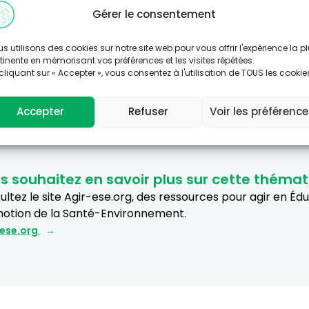
a meilleure façon de désinfecter ? « Nous avons repris en dé
Gérer le consentement
 réalisée au printemps 2020, au début de l’épidémie.
s utilisons des cookies sur notre site web pour vous offrir l'expérience la p
tinente en mémorisant vos préférences et les visites répétées.
cliquant sur « Accepter », vous consentez à l'utilisation de TOUS les cookie
Accepter
Refuser
Voir les préférenc
s souhaitez en savoir plus sur cette thémat
ltez le site Agir-ese.org, des ressources pour agir en Éd
otion de la Santé-Environnement.
-ese.org