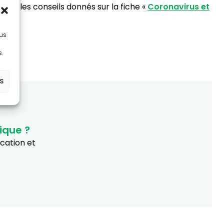
tail les conseils donnés sur la fiche «
Coronavirus et
lus
s.
es
ique ?
ucation et