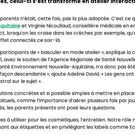
s, celui-ci s’est transformé en atelier interact
arents n’était, cette fois, pas la plus adaptée. C’est ce
quitaine
et Virginie Nicoullaud, conseillère médicale en en
ct, lorsqu’on les croise dans les crèches par exemple, qu’e
ffet connectés ce soir-là.
 participants de « basculer en mode atelier », explique l
21, avec le soutien de l’Agence Régionale de Santé Nouvell
l Santé Environnement Nouvelle-Aquitaine, n’a donc pas é
e façon descendante », ajoute Adeline David. « Les gens on
al sur le sujet ».
lutions concrètes et si possible simples à mettre en place 
tuels, comme l’importance d’aérer plusieurs fois par jour,
sés, les parents présents ont posé leurs questions.
es à utiliser pour les cosmétiques, l’entretien. Notre rôl
ant aux étiquettes et en privilégiant les labels comme E