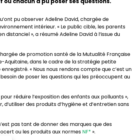
if où chacun a pu poser ses questions.
 qu’ont pu observer Adeline David, chargée de
vironnement intérieur. « Le public cible, les parents
n distanciel », a résumé Adeline David à l’issue du
a chargée de promotion santé de la Mutualité Française
e-Aquitaine, dans le cadre de la stratégie petite
té enregistré. « Nous nous rendons compte que c’est un
t besoin de poser les questions qui les préoccupent au
pour réduire l’exposition des enfants aux polluants »,
 d’utiliser des produits d’hygiène et d’entretien sans
e n’est pas tant de donner des marques que des
cocert ou les produits aux normes
NF*
».