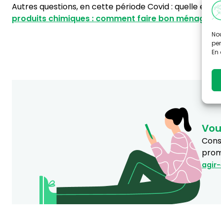
Autres questions, en cette période Covid : quelle est l
produits chimiques : comment faire bon ménage
»,
Nou
per
En 
Vou
Consu
prom
agir