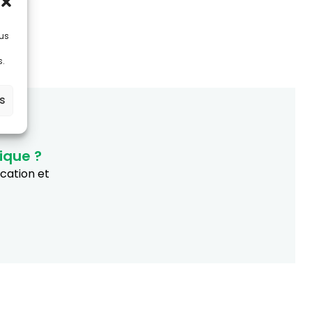
lus
s.
es
ique ?
ucation et