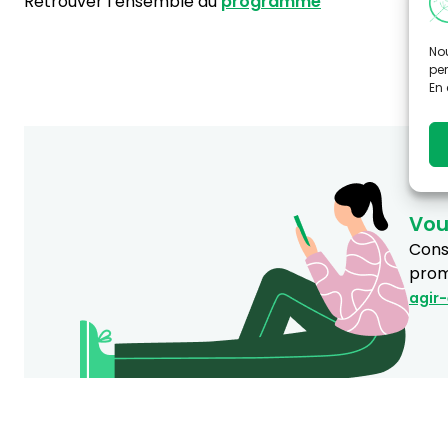
Retrouver l’ensemble du
programme
Nou
per
En 
Vou
Consu
prom
agir