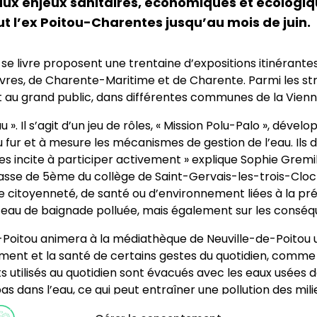
r aux enjeux sanitaires, économiques et écologiq
ut l’ex Poitou-Charentes jusqu’au mois de juin.
 se livre proposent une trentaine d’expositions itinéran
vres, de Charente-Maritime et de Charente. Parmi les str
et au grand public, dans différentes communes de la Vienn
u ». Il s’agit d’un jeu de rôles, « Mission Polu-Palo », dév
 fur et à mesure les mécanismes de gestion de l’eau. Ils 
 les incite à participer activement » explique Sophie Grem
 classe de 5ème du collège de Saint-Gervais-les-trois-Cl
 citoyenneté, de santé ou d’environnement liées à la préser
e eau de baignade polluée, mais également sur les consé
Poitou animera à la médiathèque de Neuville-de-Poitou un 
ent et la santé de certains gestes du quotidien, comme l’
 utilisés au quotidien sont évacués avec les eaux usées d
as dans l’eau, ce qui peut entraîner une pollution des mili