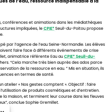
ues de l’eau, ressource indispensable à la
tes, conférences et animations dans les médiathèques
uctures impliquées, le
CPIE*
Seuil-du-Poitou propose
e.
eloppé par l’agence de l’eau Seine-Normandie. Les élèves
doivent faire face à différents événements de crise
illet, animatrice référente Eau au
CPIE*
Seuil-du-
ochers. “Cela marche très bien auprès des ados parce
vation de la ressource en eau. ” Mis en situation, ils
quences en termes de santé.
atelier « Nos gestes comptent ». Objectif : faire
utilisation de produits cosmétiques et d’entretien.
e la maison, et terminent leur course dans les fleuves
eux”, conclue Sophie Gremillet.