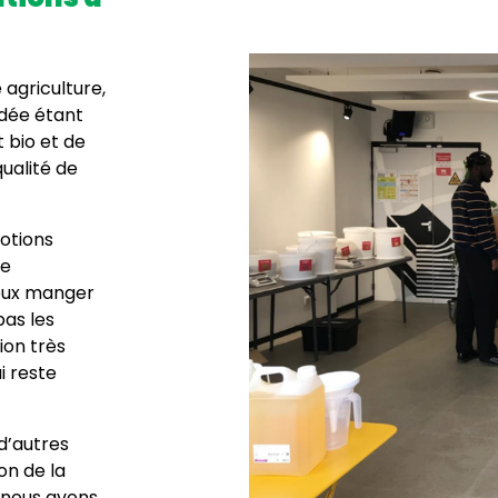
 agriculture,
’idée étant
 bio et de
ualité de
notions
de
ieux manger
pas les
ion très
i reste
d’autres
on de la
 nous avons