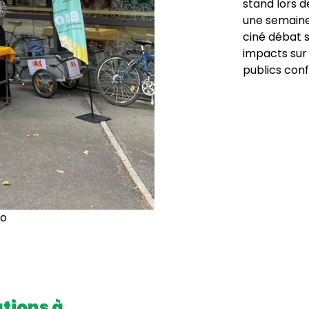
stand lors 
une semaine 
ciné débat 
impacts sur 
publics con
io
ations à