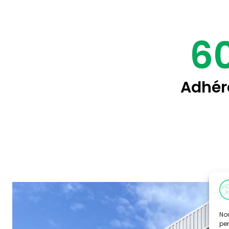
6
Adhér
Nou
per