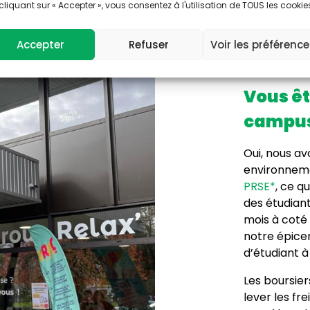
cliquant sur « Accepter », vous consentez à l'utilisation de TOUS les cookie
Accepter
Refuser
Voir les préférenc
Vous êt
campus 
Oui, nous av
environneme
PRSE*
, ce q
des étudiant
mois à coté
notre épice
d’étudiant 
Les boursie
lever les f