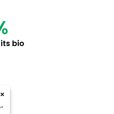
%
its bio
lus