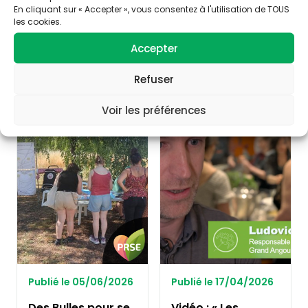
En cliquant sur « Accepter », vous consentez à l'utilisation de TOUS
les cookies.
Consultez nos articles
Accepter
similaires
Refuser
Voir les préférences
ALIMENTATION
ALIMENTATION
Publié le 05/06/2026
Publié le 17/04/2026
Des Bulles pour se
Vidéo : « Les