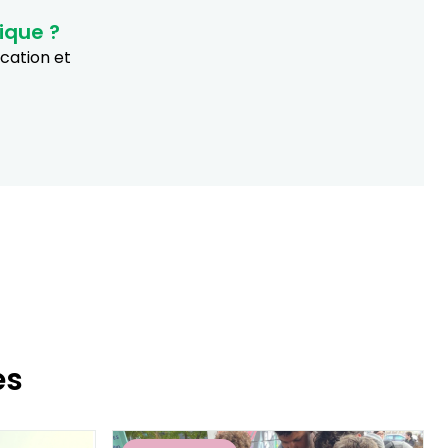
ique ?
ucation et
es