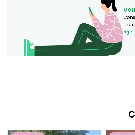
Vou
Consu
prom
agir
C