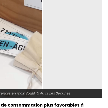
rendre en main l’outil @ Au fil des Séounes
et de consommation plus favorables à