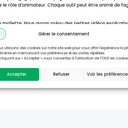
ue le rôle d’animateur. Chaque outil peut être animé de 
ette mallette. Nous avons prévu des petites vidéos explica
Olivieri, directrice d’Au Fil Des Séounes. « Nous avons en
Gérer le consentement
s sont prévus à Pau et Poitiers. Son contenu est entièreme
and format, les badges…. Depuis sa mise en ligne, elle a 
s utilisons des cookies sur notre site web pour vous offrir l'expérience la p
cteurs de la santé…) » .
tinente en mémorisant vos préférences et les visites répétées.
cliquant sur « Accepter », vous consentez à l'utilisation de TOUS les cookie
sur la page
ressources
du site d’Au Fil des Séounes.
Accepter
Refuser
Voir les préférenc