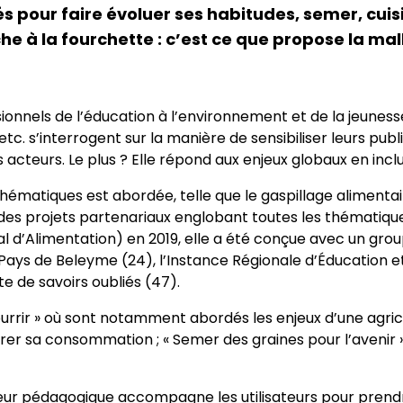
és pour faire évoluer ses habitudes, semer, cui
e à la fourchette : c’est ce que propose la mall
ssionnels de l’éducation à l’environnement et de la jeune
 etc. s’interrogent sur la manière de sensibiliser leurs publ
s acteurs. Le plus ? Elle répond aux enjeux globaux en in
thématiques est abordée, telle que le gaspillage alimentair
er des projets partenariaux englobant toutes les thématiq
Alimentation) en 2019, elle a été conçue avec un groupe
 Pays de Beleyme (24), l’Instance Régionale d’Éducation e
e de savoirs oubliés (47).
e nourrir » où sont notamment abordés les enjeux d’une ag
rer sa consommation ; « Semer des graines pour l’avenir »
lasseur pédagogique accompagne les utilisateurs pour pren