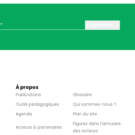
À propos
Publications
Glossaire
Outils pédagogiques
Qui sommes-nous ?
Agenda
Plan du site
Figurez dans l’annuaire
Acteurs & partenaires
des acteurs