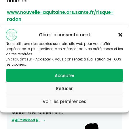
bâtiment.
www.nouvelle-aquitaine.ars.sante.fr/risque-
radon
www.irsn.fr/
Gérer le consentement
Nous utilisons des cookies sur notre site web pour vous offrir
l'expérience la plus pertinente en mémorisant vos préférences et les
visites répétées.
En cliquant sur « Accepter », vous consentez à l'utilisation de TOUS
les cookies.
Accepter
Vous souhaitez en savoir plus sur
Refuser
cette thématique ?
Consultez le site Agir-ese.org, des ressources
Voir les préférences
pour agir en Éducation et promotion de la
Santé-Environnement.
agir-ese.org