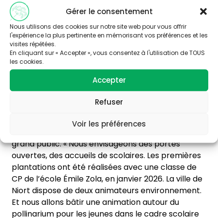
Gérer le consentement
Nous utilisons des cookies sur notre site web pour vous offrir
l'expérience la plus pertinente en mémorisant vos préférences et les
Cinq espèces d’arbres ont été collectées dans un
visites répétées.
En cliquant sur « Accepter », vous consentez à l'utilisation de TOUS
rayon de 40 km autour de Niort
les cookies.
Accepter
Prévention pédagogique
Refuser
Si le pollinarium n’est pas en accès libre, il est
envisagé de proposer des séquences
Voir les préférences
pédagogiques pour sensibiliser les plus jeunes et le
grand public. « Nous envisageons des portes
ouvertes, des accueils de scolaires. Les premières
plantations ont été réalisées avec une classe de
CP de l’école Émile Zola, en janvier 2026. La ville de
Niort dispose de deux animateurs environnement.
Et nous allons bâtir une animation autour du
pollinarium pour les jeunes dans le cadre scolaire