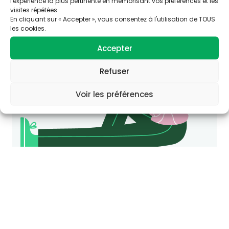
l'expérience la plus pertinente en mémorisant vos préférences et les
Consultez le site Agir-ese.org, des ressources
visites répétées.
pour agir en Éducation et promotion de la
En cliquant sur « Accepter », vous consentez à l'utilisation de TOUS
Santé-Environnement.
les cookies.
agir-ese.org
Accepter
Refuser
Voir les préférences