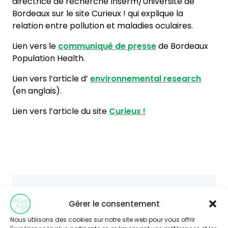
directrice de recherche Inserm/Université de
Bordeaux sur le site Curieux ! qui explique la
relation entre pollution et maladies oculaires.
Lien vers le
communiqué de presse
de Bordeaux
Population Health.
Lien vers l’article d’
environnemental research
(en anglais).
Lien vers l’article du site
Curieux !
Vous souhaitez en savoir plus sur
Gérer le consentement
cette thématique ?
Nous utilisons des cookies sur notre site web pour vous offrir