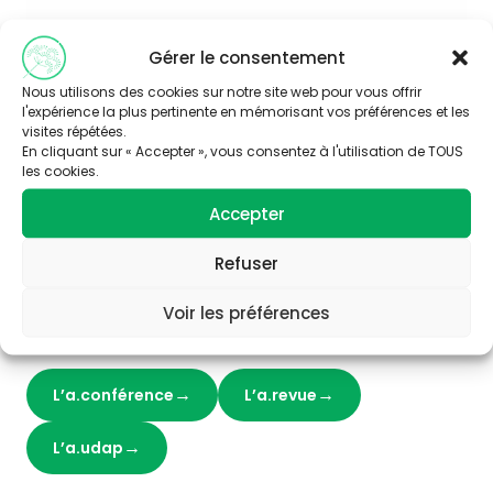
Gérer le consentement
Nous utilisons des cookies sur notre site web pour vous offrir
l'expérience la plus pertinente en mémorisant vos préférences et les
visites répétées.
En cliquant sur « Accepter », vous consentez à l'utilisation de TOUS
les cookies.
Accepter
Refuser
L’air est abordé ici dans toute sa richesse, à la fois
Voir les préférences
matière vitale, bien commun fragile
L’a.conférence
L’a.revue
L’a.udap