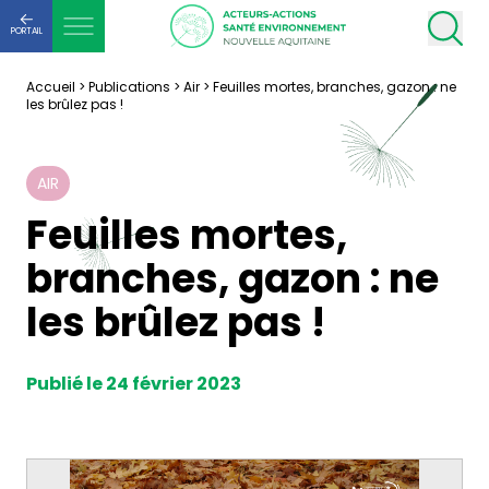
PORTAIL
Accueil
>
Publications
>
Air
>
Feuilles mortes, branches, gazon : ne
les brûlez pas !
AIR
Feuilles mortes,
branches, gazon : ne
les brûlez pas !
Publié le 24 février 2023