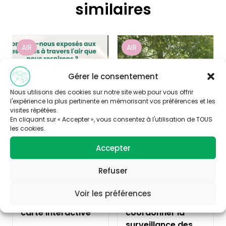
similaires
AIR
AIR
Gérer le consentement
Nous utilisons des cookies sur notre site web pour vous offrir
l'expérience la plus pertinente en mémorisant vos préférences et les
visites répétées.
En cliquant sur « Accepter », vous consentez à l'utilisation de TOUS
les cookies.
Accepter
Publié le 12/06/2026
Publié le 05/06/2026
Refuser
Pesticides dans
Les AASQA
Voir les préférences
l’air : une nouvelle
désignées pour
carte interactive
coordonner la
surveillance des