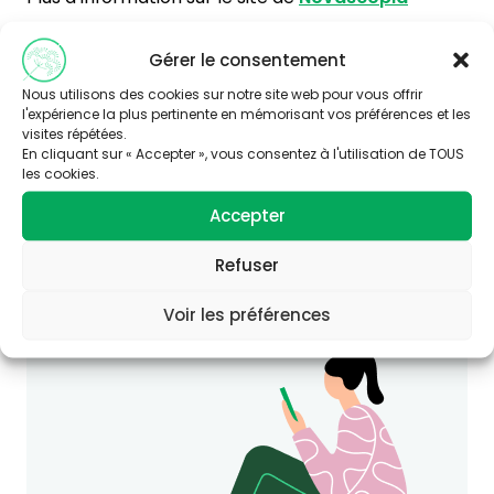
Gérer le consentement
Nous utilisons des cookies sur notre site web pour vous offrir
l'expérience la plus pertinente en mémorisant vos préférences et les
visites répétées.
En cliquant sur « Accepter », vous consentez à l'utilisation de TOUS
les cookies.
Vous souhaitez en savoir plus sur
Accepter
cette thématique ?
Consultez le site Agir-ese.org, des ressources
Refuser
pour agir en Éducation et promotion de la
Santé-Environnement.
Voir les préférences
agir-ese.org