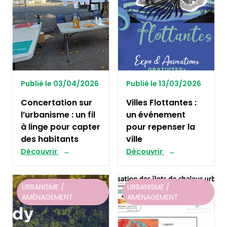
Publié le 03/04/2026
Publié le 13/03/2026
Concertation sur
Villes Flottantes :
l’urbanisme : un fil
un événement
à linge pour capter
pour repenser la
des habitants
ville
Découvrir
Découvrir
URBANISME /
URBANISME /
AMÉNAGEMENT
AMÉNAGEMENT