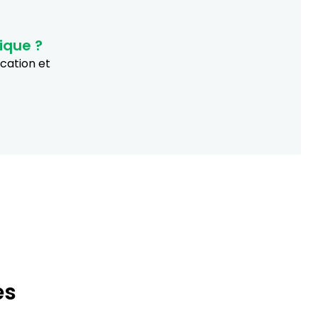
ique ?
ucation et
es