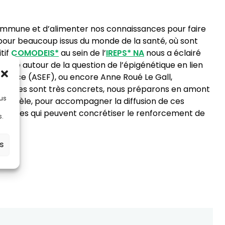
 commune et d’alimenter nos connaissances pour faire
 pour beaucoup issus du monde de la santé, où sont
tif
COMODEIS*
au sein de l’
IREPS*
NA
nous a éclairé
embre autour de la question de l’épigénétique en lien
t France (ASEF), ou encore Anne Roué Le Gall,
échanges sont très concrets, nous préparons en amont
lus
parallèle, pour accompagner la diffusion de ces
sciplines qui peuvent concrétiser le renforcement de
s.
es