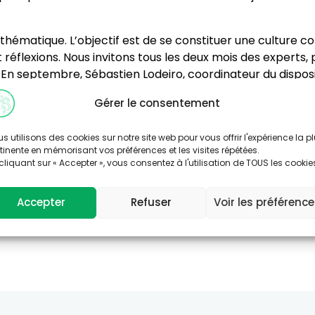
 thématique. L’objectif est de se constituer une culture
éflexions. Nous invitons tous les deux mois des experts,
. En septembre, Sébastien Lodeiro, coordinateur du disposi
 génétique et biologie moléculaire a pris la relève en déc
Gérer le consentement
n-pédiatre, à l’origine de l’Association Santé Environnemen
en Santé Publique, interviendront devant l’équipe. Ces 
s utilisons des cookies sur notre site web pour vous offrir l'expérience la p
iliser ces recommandations et distinguer des leviers. En 
tinente en mémorisant vos préférences et les visites répétées.
age en interne. L’architecture et l’urbanisme sont des di
cliquant sur « Accepter », vous consentez à l'utilisation de TOUS les cookie
 au sein du CAUE, le sujet intéresse.
Accepter
Refuser
Voir les préférenc