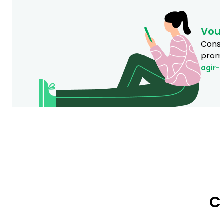
Vou
Consu
prom
agir
C