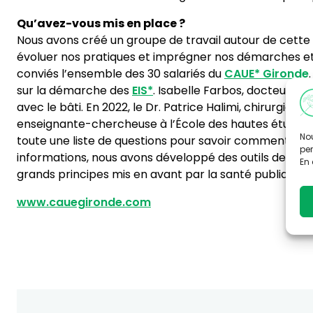
Qu’avez-vous mis en place ?
Nous avons créé un groupe de travail autour de cette
évoluer nos pratiques et imprégner nos démarches et r
conviés l’ensemble des 30 salariés du
CAUE*
Gironde
sur la démarche des
EIS*
. Isabelle Farbos, docteur en
avec le bâti. En 2022, le Dr. Patrice Halimi, chirurgie
enseignante-chercheuse à l’École des hautes études 
Nou
toute une liste de questions pour savoir comment réut
per
informations, nous avons développé des outils de part
En 
grands principes mis en avant par la santé publique. Et
www.cauegironde.com