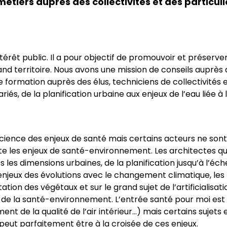
tiers auprès des collectivités et des particul
ntérêt public. Il a pour objectif de promouvoir et préserv
nd territoire. Nous avons une mission de conseils auprès de
de formation auprès des élus, techniciens de collectivité
ariés, de la planification urbaine aux enjeux de l’eau lié
nscience des enjeux de santé mais certains acteurs ne sont
es enjeux de santé-environnement. Les architectes qui s’
s les dimensions urbaines, de la planification jusqu’à l’éch
njeux des évolutions avec le changement climatique, les 
ion des végétaux et sur le grand sujet de l’artificialisatio
r de la santé-environnement. L’entrée santé pour moi est
t de la qualité de l’air intérieur…) mais certains sujets 
peut parfaitement être à la croisée de ces enjeux.