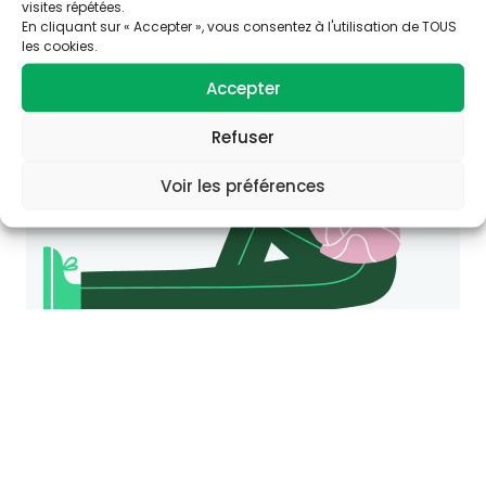
Consultez le site Agir-ese.org, des ressources
visites répétées.
En cliquant sur « Accepter », vous consentez à l'utilisation de TOUS
pour agir en Éducation et promotion de la
les cookies.
Santé-Environnement.
agir-ese.org
Accepter
Refuser
Voir les préférences