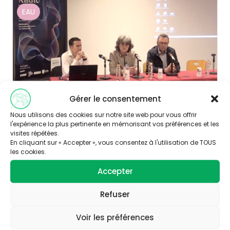
EAU
Gérer le consentement
Nous utilisons des cookies sur notre site web pour vous offrir
l'expérience la plus pertinente en mémorisant vos préférences et les
visites répétées.
Publié le 03/06/2022
En cliquant sur « Accepter », vous consentez à l'utilisation de TOUS
les cookies.
Ressource en eau et changement climatique
: une conférence pour comprendre les
Accepter
enjeux
Découvrir
Refuser
Voir les préférences