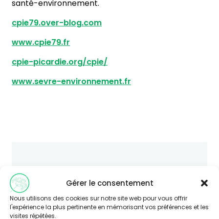
santé-environnement.
cpie79.over-blog.com
www.cpie79.fr
cpie-picardie.org/cpie/
www.sevre-environnement.fr
Vous souhaitez en savoir plus sur
cette thématique ?
Gérer le consentement
Consultez le site Agir-ese.org, des ressources
Nous utilisons des cookies sur notre site web pour vous offrir
l'expérience la plus pertinente en mémorisant vos préférences et les
pour agir en Éducation et promotion de la
visites répétées.