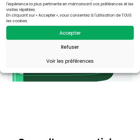
pour agir en Éducation et promotion de la
l'expérience la plus pertinente en mémorisant vos préférences et les
Santé-Environnement.
visites répétées.
En cliquant sur « Accepter », vous consentez à l'utilisation de TOUS
agir-ese.org
les cookies.
Accepter
Refuser
Voir les préférences