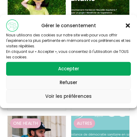
Gérer le consentement
Nous utilisons des cookies sur notre site web pour vous offrir
l'expérience la plus pertinente en mémorisant vos préférences et les
visites répétées.
En cliquant sur « Accepter », vous consentez à l'utilisation de TOUS
les cookies.
Publié le 06/07/2026
Publié le 27/02/2026
Accepter
C’est l’été !
La nouvelle version
du site Acteurs
Refuser
Actions plébiscitée
!
Voir les préférences
Découvrir
Découvrir
ONE HEALTH
AUTRES