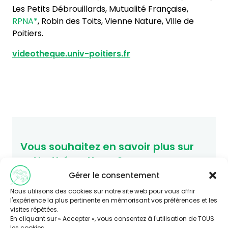
Les Petits Débrouillards, Mutualité Française,
RPNA*
, Robin des Toits, Vienne Nature, Ville de
Poitiers.
videotheque.univ-poitiers.fr
Vous souhaitez en savoir plus sur
cette thématique ?
Consultez le site Agir-ese.org, des ressources
Gérer le consentement
pour agir en Éducation et promotion de la
Nous utilisons des cookies sur notre site web pour vous offrir
Santé-Environnement.
l'expérience la plus pertinente en mémorisant vos préférences et les
visites répétées.
agir-ese.org
En cliquant sur « Accepter », vous consentez à l'utilisation de TOUS
les cookies.