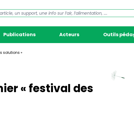
Publications
Acteurs
Outils péd
es solutions »
ier « festival des