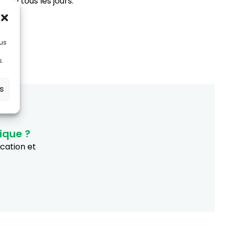
eté tous les jours.
lus
s.
es
ique ?
ucation et