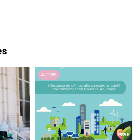
es
AUTRES