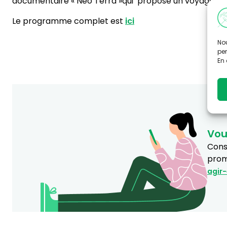
documentaire « Néo Terra »qui propose un voyage immers
Le programme complet est
ici
Nou
per
En 
Vou
Consu
prom
agir