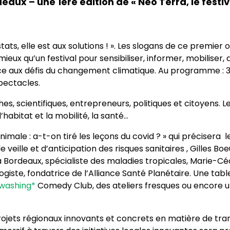
 – une 1ère édition de « Néo Terra, le festiva
ts, elle est aux solutions ! ». Les slogans de ce premier opus
mieux qu’un festival pour sensibiliser, informer, mobiliser, 
 face aux défis du changement climatique. Au programme : 
spectacles.
 scientifiques, entrepreneurs, politiques et citoyens. Les 
l’habitat et la mobilité, la santé…
imale : a-t-on tiré les leçons du covid ? » qui précisera 
ille et d’anticipation des risques sanitaires , Gilles Boeuf
 Bordeaux, spécialiste des maladies tropicales, Marie-Céci
giste, fondatrice de l’Alliance Santé Planétaire. Une tab
washing*
Comedy Club, des ateliers fresques ou encore u
rojets régionaux innovants et concrets en matière de tran