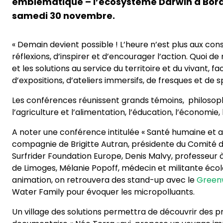
emblématique – l’écosystème Darwin à Bordeaux
samedi 30 novembre.
« Demain devient possible ! L’heure n’est plus aux consta
réflexions, d’inspirer et d’encourager l’action. Quoi de 
et les solutions au service du territoire et du vivant,
d’expositions, d’ateliers immersifs, de fresques et de 
Les conférences réunissent grands témoins, philosophes,
l’agriculture et l’alimentation, l’éducation, l’économie, 
A noter une conférence intitulée « Santé humaine et an
compagnie de Brigitte Autran, présidente du Comité de ve
Surfrider Foundation Europe, Denis Malvy, professeur à
de Limoges, Mélanie Popoff, médecin et militante écolo
animation, on retrouvera des stand-up avec le
Green
Water Family pour évoquer les micropolluants.
Un village des solutions permettra de découvrir des p