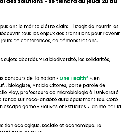
l des solutions » se tiendra du jeudi 28 au
 ont le mérite d’être clairs : il s’agit de nourrir les
découvrir tous les enjeux des transitions pour l’avenir
3 jours de conférences, de démonstrations,
sujets abordés ? La biodiversité, les solidarités,
les contours de la notion «
One Health*
», en
, , biologiste, Antidia Citores, porte parole de
le Ploy, professeure de microbiologie à l’Université
le ronde sur l’éco-anxiété aura également lieu. Côté
n escape game « Fleuves et Estuaires » animé par la
sition écologique, sociale et économique. Le