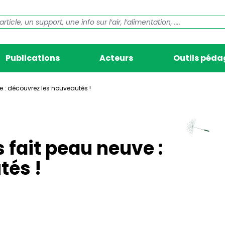
Publications
Acteurs
Outils péd
e : découvrez les nouveautés !
 fait peau neuve :
tés !