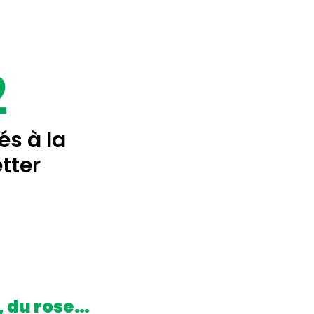
2
s à la
tter
, du rose…