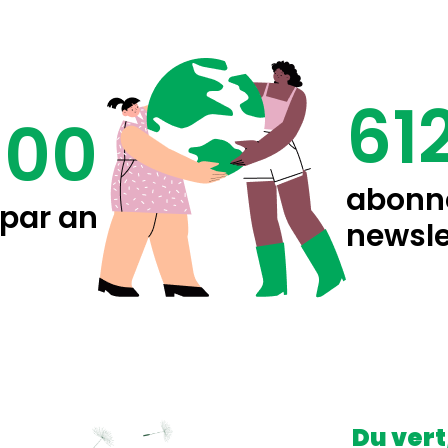
61
000
abonné
 par an
newsle
Du vert