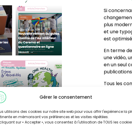
Si concerna
changement 
plus moderne
et une typog
est optimisé
En terme de l
une vidéo, u
en un seul 
publications
Tous les con
ainsi que le
Gérer le consentement
un accès dir
acteurs), e
affinées.
s utilisons des cookies sur notre site web pour vous offrir l'expérience la p
tinente en mémorisant vos préférences et les visites répétées.
e Aquitaine fait peau neuve
cliquant sur « Accepter », vous consentez à l'utilisation de TOUS les cookie