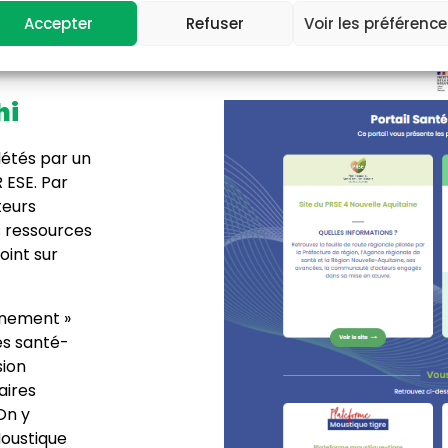
Accepter
Refuser
Voir les préférenc
hi
létés par un
 ESE. Par
teurs
s ressources
oint sur
nnement »
es santé-
sion
aires
 On y
Moustique