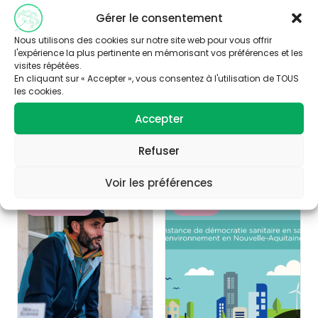
Gérer le consentement
Nous utilisons des cookies sur notre site web pour vous offrir
l'expérience la plus pertinente en mémorisant vos préférences et les
Publié le 06/07/2026
Publié le 27/02/2026
visites répétées.
En cliquant sur « Accepter », vous consentez à l'utilisation de TOUS
C’est l’été !
La nouvelle version
les cookies.
du site Acteurs
Accepter
Actions plébiscitée
!
Refuser
Découvrir
Découvrir
Voir les préférences
ONE HEALTH
AUTRES