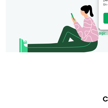
per
En 
Vou
Consu
prom
agir
C