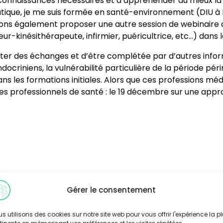
connaissances nécessaires et d’appréhender au mieux la
utique, je me suis formée en santé-environnement (DIU à
lons également proposer une autre session de webinaire
-kinésithérapeute, infirmier, puéricultrice, etc…) dans 
ter des échanges et d’être complétée par d’autres inform
riniens, la vulnérabilité particulière de la période péri
s les formations initiales. Alors que ces professions méd
r les professionnels de santé : le 19 décembre sur une ap
Gérer le consentement
s utilisons des cookies sur notre site web pour vous offrir l'expérience la p