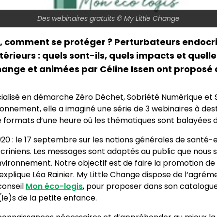
Des webinaires gratuits © My Little Change
, comment se protéger ? Perturbateurs endocri
térieurs : quels sont-ils, quels impacts et quel
Change et animées par Céline Issen ont proposé
ialisé en démarche Zéro Déchet, Sobriété Numérique et S
onnement, elle a imaginé une série de 3 webinaires à dest
t de formats d’une heure où les thématiques sont balayées
20 : le 17 septembre sur les notions générales de santé-en
ocriniens. Les messages sont adaptés au public que nous 
l’environnement. Notre objectif est de faire la promotion d
 explique Léa Rainier. My Little Change dispose de l‘agré
conseil
Mon éco-logis
, pour proposer dans son catalogue
e)s de la petite enfance.