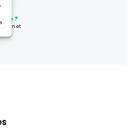
s.
ique ?
es
ucation et
es