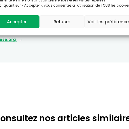
tinente en mémorisant vos préférences et les visites répétées.
cliquant sur « Accepter », vous consentez à l'utilisation de TOUS les cookie
s souhaitez en savoir plus sur cette thémat
Accepter
Refuser
Voir les préférenc
ltez le site Agir-ese.org, des ressources pour agir en Éd
otion de la Santé-Environnement.
-ese.org
onsultez nos articles similair