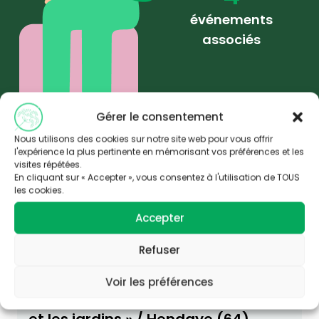
événements
associés
Gérer le consentement
Nous utilisons des cookies sur notre site web pour vous offrir
l'expérience la plus pertinente en mémorisant vos préférences et les
Publications associées
visites répétées.
En cliquant sur « Accepter », vous consentez à l'utilisation de TOUS
(4)
les cookies.
Accepter
CONFÉRENCE / DÉBAT / WEBINAIRE
Refuser
Conférence – Nathalie TORRES:
Voir les préférences
« Attention aux tiques dans les bois