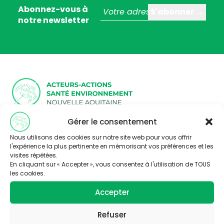
Abonnez-vous à
notre newsletter
Trois stratégies éditoriales :
Gérer le consentement
– valoriser la thématique santé-environnement
– faire connaître les acteurs de Nouvelle Aquitaine
Nous utilisons des cookies sur notre site web pour vous offrir
l'expérience la plus pertinente en mémorisant vos préférences et les
– Partager l’information disponible à travers la
visites répétées.
publication d’articles, de vidéos et de ressources
En cliquant sur « Accepter », vous consentez à l'utilisation de TOUS
pédagogiques.
les cookies.
Nous contacter
Abonnez-vous
Accepter
Thématiques
Refuser
Air
Alimentation