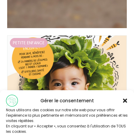
PETITE ENFANCE
Gérer le consentement
Nous utilisons des cookies sur notre site web pour vous offrir
Publié le 11/10/2024
l'expérience la plus pertinente en mémorisant vos préférences et les
visites répétées.
Sur l’agglomération de Grand Angoulême,
En cliquant sur « Accepter », vous consentez à l'utilisation de TOUS
les cookies.
des paniers bio gratuits sur ordonnance