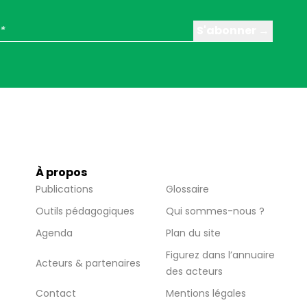
À propos
Publications
Glossaire
Outils pédagogiques
Qui sommes-nous ?
Agenda
Plan du site
Figurez dans l’annuaire
Acteurs & partenaires
des acteurs
Contact
Mentions légales