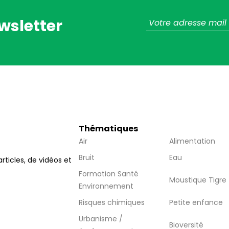
wsletter
Thématiques
Air
Alimentation
Bruit
Eau
articles, de vidéos et
Formation Santé
Moustique Tigre
Environnement
Risques chimiques
Petite enfance
Urbanisme /
Bioversité