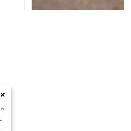
lus
s.