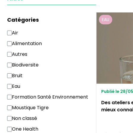
Catégories
EAU
Air
Alimentation
Autres
Biodiversite
Bruit
Eau
Publié le 28/0
Formation Santé Environnement
Des ateliers 
Moustique Tigre
mieux connaî
Non classé
One Health