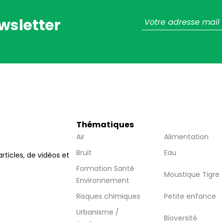
wsletter
Thématiques
Air
Alimentation
Bruit
Eau
articles, de vidéos et
Formation Santé
Moustique Tigre
Environnement
Risques chimiques
Petite enfance
Urbanisme /
Bioversité