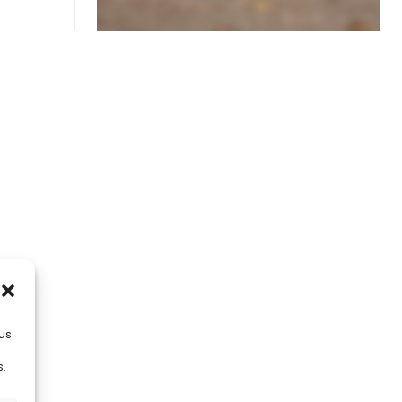
lus
s.