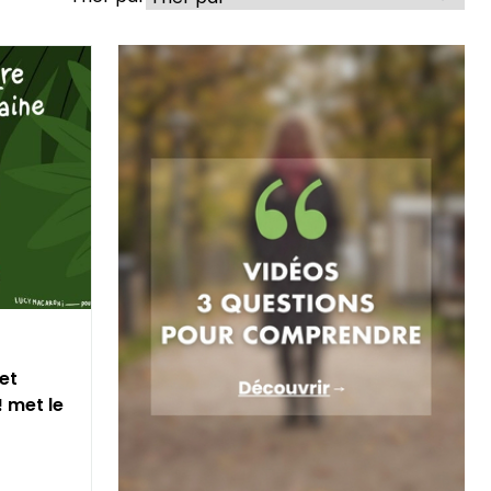
 et
! met le