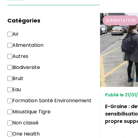
Catégories
ALIMENTATION
Air
Alimentation
Autres
Biodiversite
Bruit
Eau
Publié le 21/0
Formation Santé Environnement
E-Graine : de
Moustique Tigre
sensibilisati
propre supp
Non classé
One Health