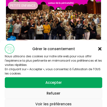
PETITE ENFANCE
Gérer le consentement
Nous utilisons des cookies sur notre site web pour vous offrir
l'expérience la plus pertinente en mémorisant vos préférences et les
Publié le 30/11/2018
visites répétées.
En cliquant sur « Accepter », vous consentez à l'utilisation de TOUS
1ère journée d’échanges entre
les cookies.
professionnels des maternités sur les
Accepter
messages de prévention santé-
environnement
Refuser
Découvrir
Voir les préférences