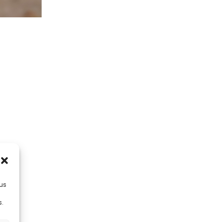
lus
s.