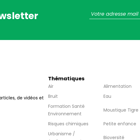
wsletter
Thématiques
Air
Alimentation
Bruit
Eau
articles, de vidéos et
Formation Santé
Moustique Tigre
Environnement
Risques chimiques
Petite enfance
Urbanisme /
Bioversité