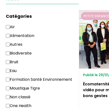
Catégories
PETITE ENFANC
Air
Alimentation
Autres
Biodiversite
Bruit
Eau
Publié le 29/0
Formation Santé Environnement
Écomaternité
Moustique Tigre
vidéo pour m
bons gestes
Non classé
One Health