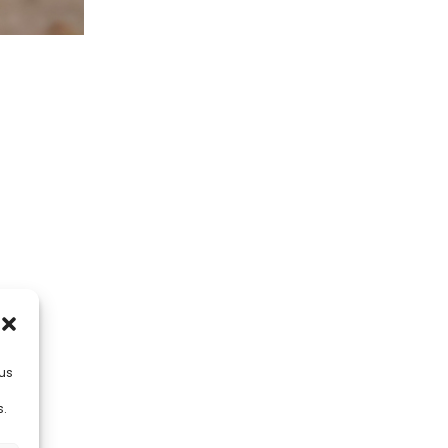
lus
s.