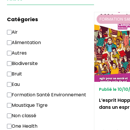
Catégories
FORMATION SA
Air
Alimentation
Autres
Biodiversite
Bruit
Eau
Publié le 10/1
Formation Santé Environnement
L’esprit Happ
Moustique Tigre
dans un espri
Non classé
One Health