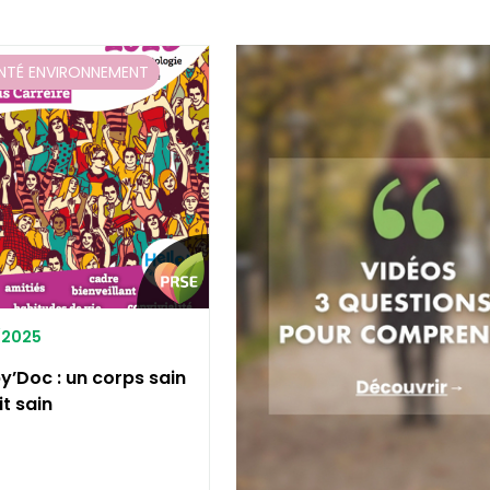
NTÉ ENVIRONNEMENT
0/2025
y’Doc : un corps sain
t sain