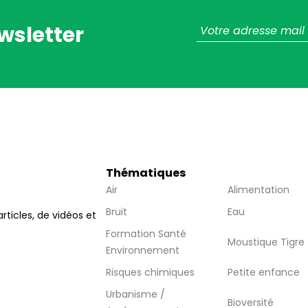
wsletter
Thématiques
Air
Alimentation
Bruit
Eau
articles, de vidéos et
Formation Santé
Moustique Tigre
Environnement
Risques chimiques
Petite enfance
Urbanisme /
Bioversité