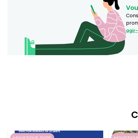
Vou
Consu
prom
agir
C