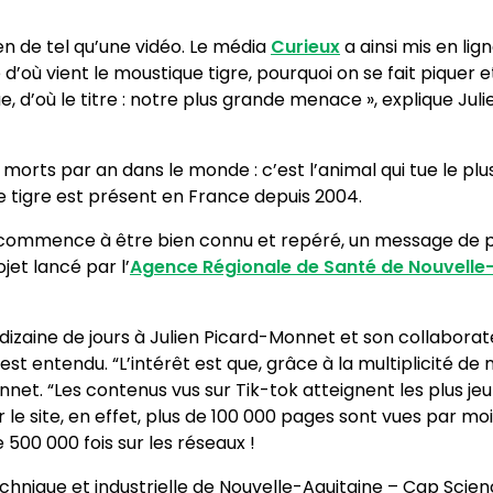
ien de tel qu’une vidéo. Le média
Curieux
a ainsi mis en lig
’où vient le moustique tigre, pourquoi on se fait piquer e
, d’où le titre : notre plus grande menace », explique Jul
morts par an dans le monde : c’est l’animal qui tue le plus
e tigre est présent en France depuis 2004.
ble commence à être bien connu et repéré, un message de p
jet lancé par l’
Agence Régionale de Santé de Nouvelle
 dizaine de jours à Julien Picard-Monnet et son collaborateu
 est entendu. “L’intérêt est que, grâce à la multiplicité de
onnet. “Les contenus vus sur Tik-tok atteignent les plus je
Sur le site, en effet, plus de 100 000 pages sont vues par
 500 000 fois sur les réseaux !
 technique et industrielle de Nouvelle-Aquitaine – Cap Sc