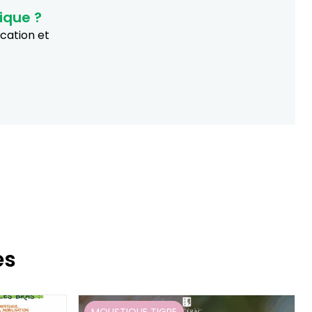
ique ?
ucation et
es