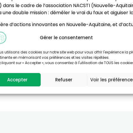
ns le cadre de l’association NACSTI (Nouvelle-Aquitaine 
ne double mission : démêler le vrai du faux et aiguiser la c
ière d’actions innovantes en Nouvelle-Aquitaine, et d’actus
de manière ludique et accessible à tous”, souligne le direc
Gérer le consentement
 à l’appel à projet Santé-Environnement de la Région Nouv
rs d’événements existants qui leur sont destinés.
s utilisons des cookies sur notre site web pour vous offrir l'expérience la p
tinente en mémorisant vos préférences et les visites répétées.
cliquant sur « Accepter », vous consentez à l'utilisation de TOUS les cookie
sion courte, 59’’)
Accepter
Refuser
Voir les préférenc