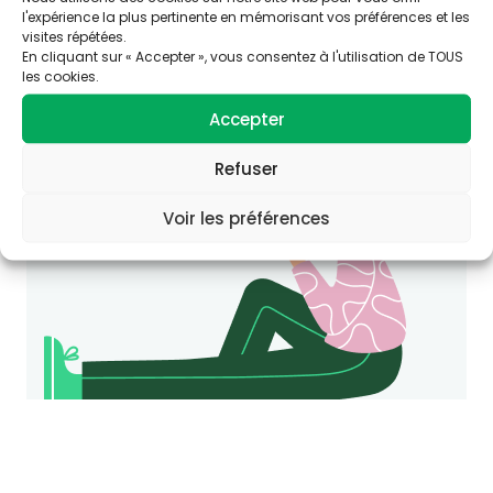
l'expérience la plus pertinente en mémorisant vos préférences et les
Vous souhaitez en savoir plus sur
visites répétées.
En cliquant sur « Accepter », vous consentez à l'utilisation de TOUS
cette thématique ?
les cookies.
Consultez le site Agir-ese.org, des ressources
pour agir en Éducation et promotion de la
Accepter
Santé-Environnement.
Refuser
agir-ese.org
Voir les préférences