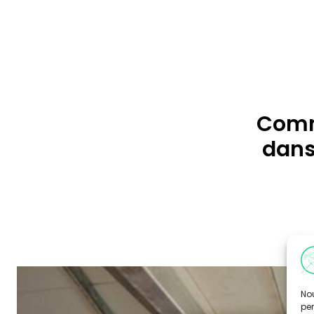
Com
dans
Nou
per