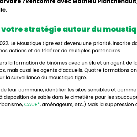
se larvaire ?Rencontre avec Mathieu Planchenau
le.
re stratégie autour du moustiqu
n 2022. Le Moustique tigre est devenu une priorité, inscri
os actions et de fédérer de multiples partenaires.
la formation de binômes avec un élu et un agent de la co
blics, mais aussi les agents d’accueils. Quatre formations
r la surveillance du moustique tigre.
 de leur commune, identifier les sites sensibles et commenc
disposition de sable dans le cimetière pour les soucoupes
urbanisme,
CAUE*
, aménageurs, etc.) Mais la suppression 