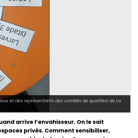
iaux et des représentants des comités de quartiers de La
nd arrive l’envahisseur. On le sait
 espaces privés. Comment sensibiliser,