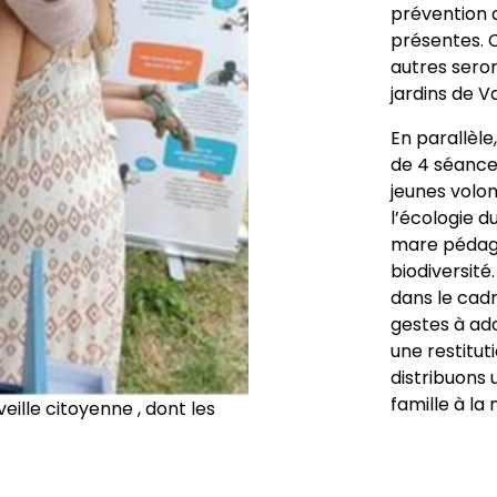
prévention 
présentes. C
autres sero
jardins de V
En parallèle
de 4 séances
jeunes volon
l’écologie d
mare pédago
biodiversité.
dans le cadr
gestes à ad
une restitu
distribuons 
famille à la
eille citoyenne , dont les