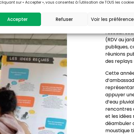
sur la 
cliquant sur « Accepter », vous consentez à l'utilisation de TOUS les cookie
Nous avons a
Accepter
Refuser
Voir les préférenc
citoyenne : 
réseaux soci
(RDV au jardi
publiques, 
réunions pub
des replays 
Cette année,
d’ambassadeu
représentant
appuyer une
d’eau pluvia
rencontres 
et les idées
déambuler da
moustique ti