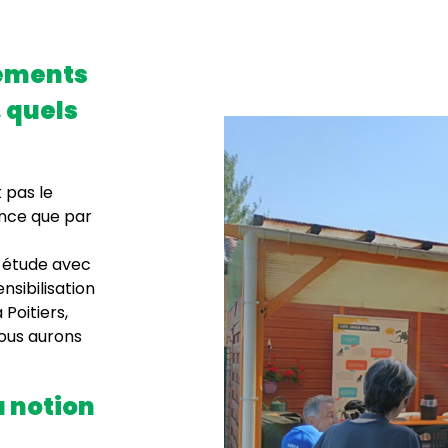
nements
, quels
 pas le
ance que par
e étude avec
nsibilisation
Poitiers,
Nous aurons
a notion