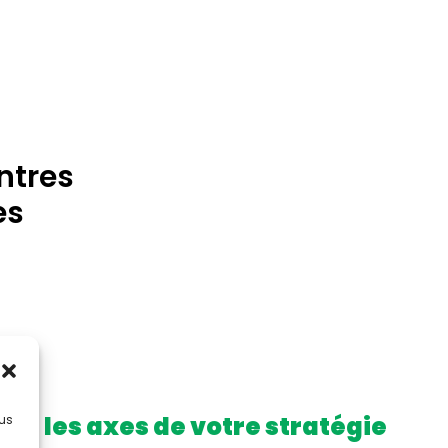
ntres
es
ont les axes de votre stratégie
lus