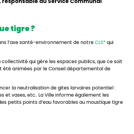
lt, responsable du Service Communal
e tigre ?
te dans l’axe santé-environnement de notre
CLS*
qui
llectivité qui gère les espaces publics, que ce soit
 ont été animées par le Conseil départemental de
er la neutralisation de gites larvaires potentiel :
 et vases, etc.. La Ville informe également les
des petits points d’eau favorables au moustique tigre